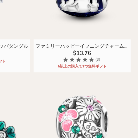
ーツ
代魔法シリーズ🧿
ッパダングル
ファミリーハッピーイブニングチャームビ
$13.76
ーズ
(3)
フト
6以上の購入で1つ無料ギフト