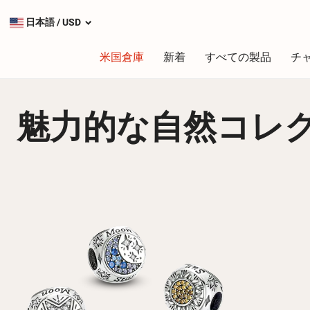
日本語
/
USD
米国倉庫
新着
すべての製品
チ
魅力的な自然コレ
タイプ
最も人気のあるチャーム
シルバーチャーム
ダングルチャーム
安全チェーン