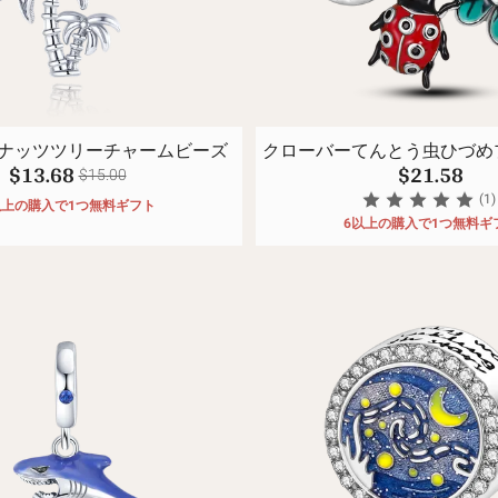
ナッツツリーチャームビーズ
クローバーてんとう虫ひづめ
$13.68
$21.58
ダント
$15.00
(1)
以上の購入で1つ無料ギフト
6以上の購入で1つ無料ギ