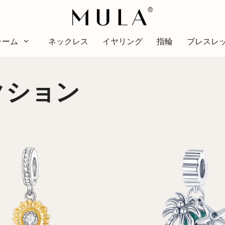
ャーム
ネックレス
イヤリング
指輪
ブレスレ
タイプ
クション
色
テー
色
テーマ
赤
明る
ピンク
アル
緑
愛の
紫
スタ
黄金色の黄色
休暇
家族
動物
趣味
自然