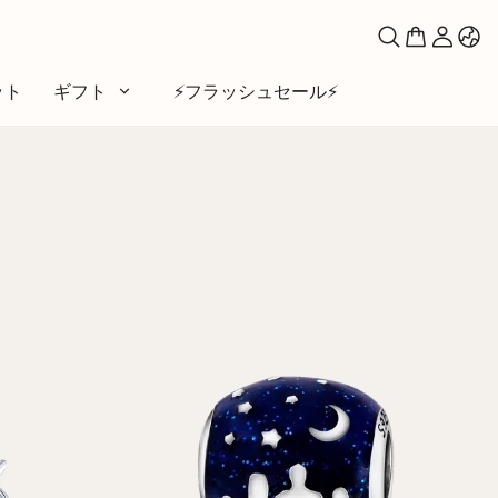
ット
ギフト
⚡️フラッシュセール⚡️
マ
い
ファベット
シンボル
ームーン＆サン
と友達
とペット