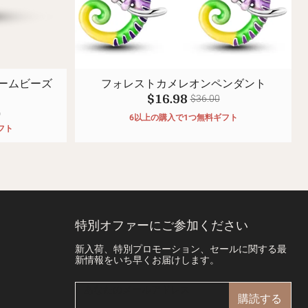
ームビーズ
フォレストカメレオンペンダント
$16.98
$36.00
)
6以上の購入で1つ無料ギフト
フト
特別オファーにご参加ください
新入荷、特別プロモーション、セールに関する最
新情報をいち早くお届けします。
購読する