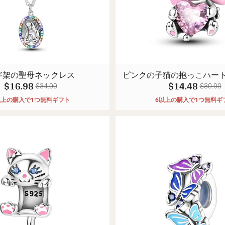
スポ
🧿古
字架の聖母ネックレス
ピンクの子猫の抱っこハー
$16.98
$14.48
$34.00
$30.00
以上の購入で1つ無料ギフト
6以上の購入で1つ無料ギ