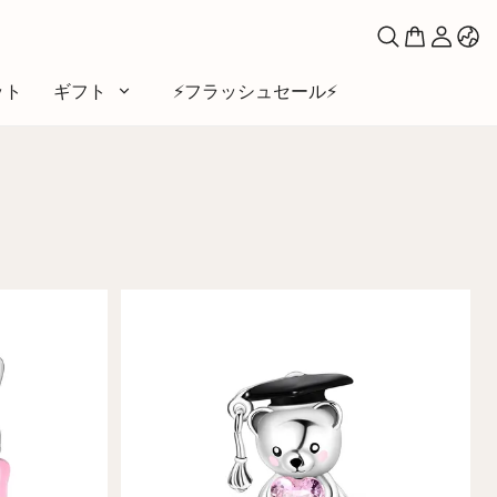
ット
ギフト
⚡️フラッシュセール⚡️
マ
い
ファベット
シンボル
ームーン＆サン
と友達
とペット