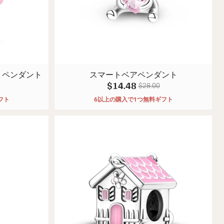
ーツ
代魔法シリーズ🧿
トペンダント
スマートベアペンダント
$14.48
$28.00
フト
6以上の購入で1つ無料ギフト