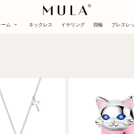
ャーム
ネックレス
イヤリング
指輪
ブレスレ
タイプ
色
テー
色
テーマ
赤
明る
ピンク
アル
緑
愛の
紫
スタ
黄金色の黄色
休暇
家族
動物
趣味
自然