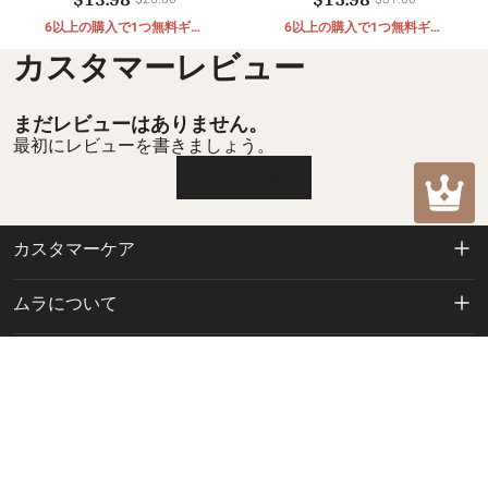
6以上の購入で1つ無料ギフ
6以上の購入で1つ無料ギフ
ト
ト
カスタマーレビュー
まだレビューはありません。
最初にレビューを書きましょう。
レビューを書く
カスタマーケア
返品および返金ポリシー
ムラについて
配送ポリシー
私たちに関しては
お問い合わせ
プライバシーポリシー
mulacharm@hotmail.com
ご注文の追跡
利用規約
特別オファーにご参加ください
お問い合わせ
新入荷、特別プロモーション、セールに関する最新情報をいち早くお届けしま
支払方法
す。