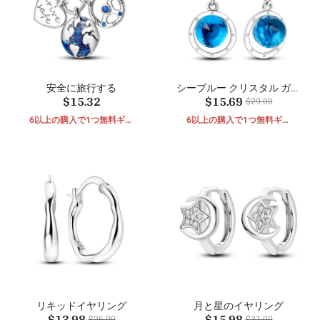
安全に旅行する
シーブルー クリスタル ガラ
$15.32
$15.69
ス ボール ピアス
$29.00
6以上の購入で1つ無料ギフ
6以上の購入で1つ無料ギフ
ト
ト
リキッドイヤリング
月と星のイヤリング
$13.98
$15.98
$26.00
$31.00