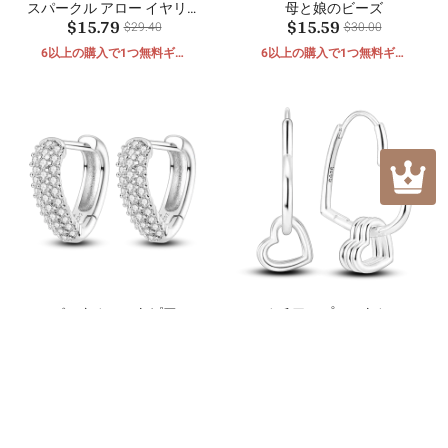
スパークル アロー イヤリン
母と娘のビーズ
$15.79
$15.59
グ
$29.40
$30.00
6以上の購入で1つ無料ギフ
6以上の購入で1つ無料ギフ
ト
ト
スパークルハートピアス
マルチフープハートシェイ
$15.45
$15.69
プイヤリング
$30.90
$28.90
6以上の購入で1つ無料ギフ
6以上の購入で1つ無料ギフ
ト
ト
カスタマーレビュー
まだレビューはありません。