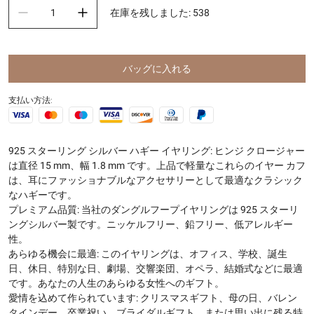
在庫を残しました
:
538
バッグに入れる
支払い方法:
925 スターリング シルバー ハギー イヤリング: ヒンジ クロージャー
は直径 15 mm、幅 1.8 mm です。上品で軽量なこれらのイヤー カフ
は、耳にファッショナブルなアクセサリーとして最適なクラシック
なハギーです。
プレミアム品質: 当社のダングルフープイヤリングは 925 スターリ
ングシルバー製です。ニッケルフリー、鉛フリー、低アレルギー
性。
あらゆる機会に最適: このイヤリングは、オフィス、学校、誕生
日、休日、特別な日、劇場、交響楽団、オペラ、結婚式などに最適
です。あなたの人生のあらゆる女性へのギフト。
愛情を込めて作られています: クリスマスギフト、母の日、バレン
タインデー、卒業祝い、ブライダルギフト、または思い出に残る特