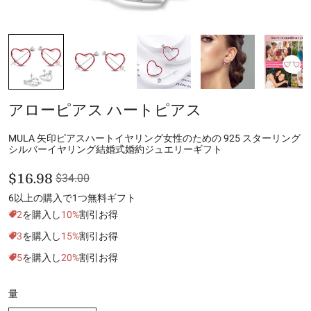
アローピアス ハートピアス
MULA 矢印ピアスハートイヤリング女性のための 925 スターリング
シルバーイヤリング結婚式婚約ジュエリーギフト
$16.98
$34.00
6以上の購入で1つ無料ギフト
2
を購入し
10%
割引お得
3
を購入し
15%
割引お得
5
を購入し
20%
割引お得
量