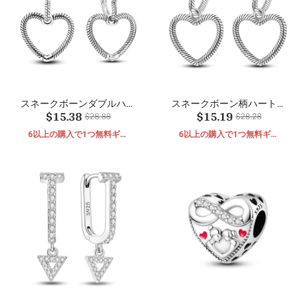
スネークボーンダブルハー
スネークボーン柄ハートピ
$15.38
$15.19
トピアス
アス
$28.88
$28.28
6以上の購入で1つ無料ギフ
6以上の購入で1つ無料ギフ
ト
ト