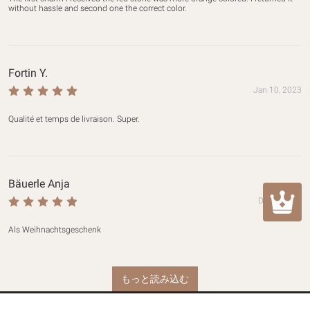
without hassle and second one the correct color.
Fortin Y.
Jan 10, 2023
Qualité et temps de livraison. Super.
Bäuerle Anja
Dec 8, 2022
Als Weihnachtsgeschenk
もっと読み込む
カスタマーケア