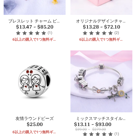
ブレスレット チャーム ビー
オリジナルデザインチャー
$13.47
~
$85.20
$13.28
~
$72.10
ズ ペンダント
ムビーズペンダント
(1)
(2)
6以上の購入で1つ無料ギフ
6以上の購入で1つ無料ギフ
ト
ト
友情ラウンドビーズ
ミックスマッチスタイルの
$25.00
$13.11
~
$93.00
ビーズペンダント
$39.00
~
$279.00
6以上の購入で1つ無料ギフ
(1)