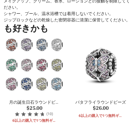
メイクアップ、クリーム、香水、ローションとの接触を制限してく
ださい。
シャワー、プール、温水浴槽では着用しないでください。
ジップロックなどの乾燥した密閉容器に清潔に保管してください。
も好きかも
月の誕生日石ラウンドビー
バタフライラウンドビーズ
$25.00
$26.00
ズ
(10)
6以上の購入で1つ無料ギフ
6以上の購入で1つ無料ギフ
ト
ト