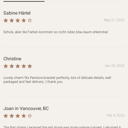
Sabine Härtel
May 21, 2023
Schick, aber die Farben kommen so nicht rüber, blau kaum erkennbar
Christine
Apr 30, 2023
Lovely charm fits Pandora bracelet perfectly, lots of delicate details, well 
packaged and fast delivery :) thank you
Joan in Vancouver, BC
Feb 4, 2023
The first charm I received the red stone was more orange colored. I returned it 