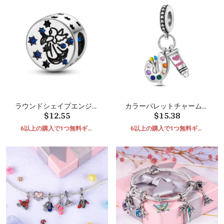
ラウンドシェイプエンジェ
カラーパレットチャームビ
$12.55
$15.38
ルビーズ
ーズ
6以上の購入で1つ無料ギフ
6以上の購入で1つ無料ギフ
ト
ト