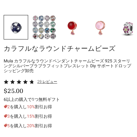
カラフルなラウンドチャームビーズ
Mula カラフルなラウンドペンダントチャームビーズ 925 スターリ
ングシルバーブラブラフィットブレスレット Diy サポートドロップ
シッピング卸売
29 レビュー
$25.00
6以上の購入で1つ無料ギフト
2
を購入し
10%
割引お得
3
を購入し
15%
割引お得
5
を購入し
20%
割引お得