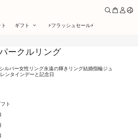
ット
ギフト
⚡️フラッシュセール⚡️
パークルリング
マ
い
リングシルバー女性リング永遠の輝きリング結婚指輪ジュ
レンタインデーと記念日
ファベット
シンボル
ームーン＆サン
ギフト
と友達
得
とペット
得
得