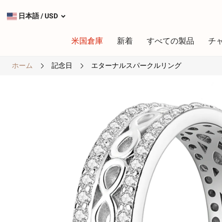
日本語
/
USD
米国倉庫
新着
すべての製品
チ
ホーム
記念日
エターナルスパークルリング
タイプ
最も人気のあるチャーム
シルバーチャーム
ダングルチャーム
安全チェーン