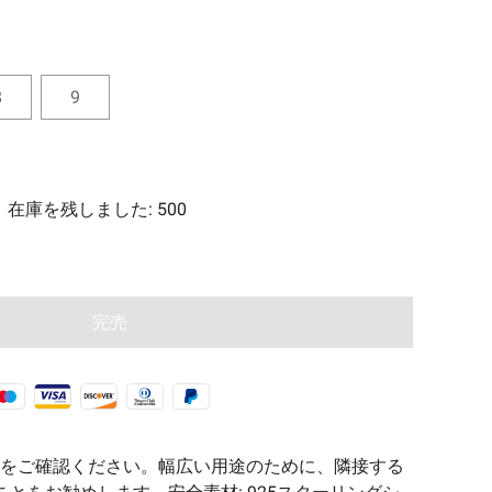
ーツ
代魔法シリーズ🧿
8
9
在庫を残しました
:
500
完売
をご確認ください。幅広い用途のために、隣接する