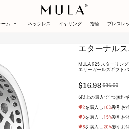
ャーム
ネックレス
イヤリング
指輪
ブレスレ
タイプ
エターナルス
色
テー
色
テーマ
赤
明る
MULA 925 スター
エリーガールズギフトバ
ピンク
アル
緑
愛の
$16.98
$36.00
紫
スタ
黄金色の黄色
休暇
6以上の購入で1つ無料
家族
2
を購入し
10%
割引お
動物
3
を購入し
15%
割引お
趣味
5
を購入し
20%
割引お
自然