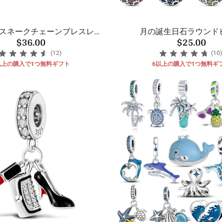
スネークチェーンブレスレッ
月の誕生日石ラウンド
$36.00
$25.00
ト
(12)
(10)
以上の購入で1つ無料ギフト
6以上の購入で1つ無料ギ