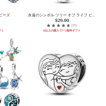
ビーズ
永遠のシンボル ツリー オブ ライフ ビー
$26.00
ズ
(15)
フト
6以上の購入で1つ無料ギフト