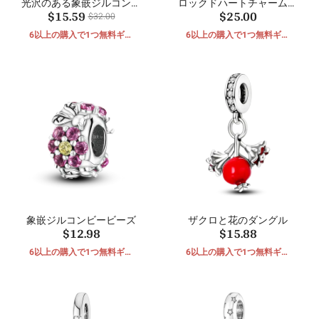
光沢のある象嵌ジルコンビ
ロックドハートチャームビ
$15.59
$25.00
ーズ
ーズ
$32.00
6以上の購入で1つ無料ギフ
6以上の購入で1つ無料ギフ
ト
ト
象嵌ジルコンビービーズ
ザクロと花のダングル
$12.98
$15.88
6以上の購入で1つ無料ギフ
6以上の購入で1つ無料ギフ
ト
ト