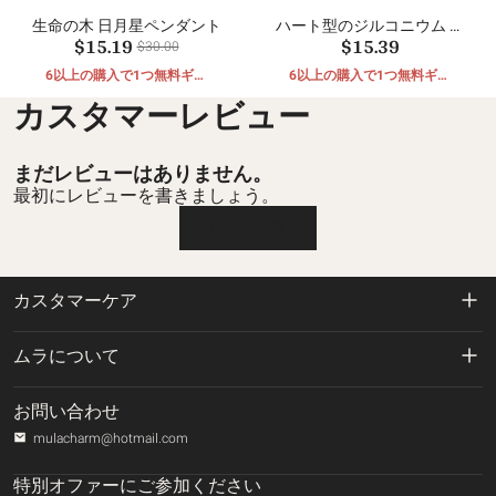
生命の木 日月星ペンダント
ハート型のジルコニウム ダ
$15.19
$15.39
ングル
$30.00
6以上の購入で1つ無料ギフ
6以上の購入で1つ無料ギフ
ト
ト
カスタマーレビュー
まだレビューはありません。
最初にレビューを書きましょう。
レビューを書く
カスタマーケア
返品および返金ポリシー
ムラについて
配送ポリシー
私たちに関しては
お問い合わせ
プライバシーポリシー
mulacharm@hotmail.com
ご注文の追跡
利用規約
特別オファーにご参加ください
お問い合わせ