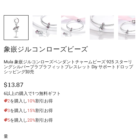
象嵌ジルコンローズビーズ
Mula 象嵌ジルコンローズペンダントチャームビーズ 925 スターリ
ングシルバーブラブラフィットブレスレット Diy サポートドロップ
シッピング卸売
$13.87
6以上の購入で1つ無料ギフト
2
を購入し
10%
割引お得
3
を購入し
15%
割引お得
5
を購入し
20%
割引お得
量