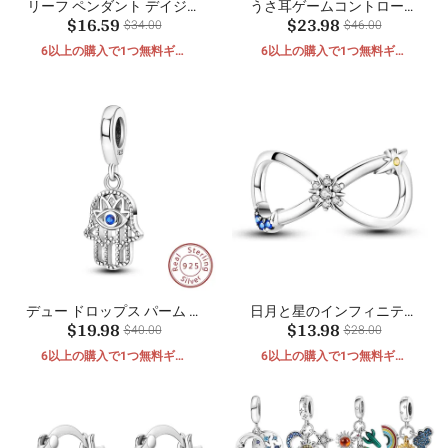
リーフ ペンダント デイジー
うさ耳ゲームコントローラ
$16.59
$23.98
セーフティ チェーン
ーペンダント
$34.00
$46.00
6以上の購入で1つ無料ギフ
6以上の購入で1つ無料ギフ
ト
ト
デュー ドロップス パーム ア
日月と星のインフィニティ
$19.98
$13.98
イ チャーム
ビーズ
$40.00
$28.00
6以上の購入で1つ無料ギフ
6以上の購入で1つ無料ギフ
ト
ト