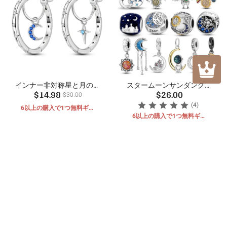
インナー非対称星と月のイ
スタームーンサンダングル
$14.98
$26.00
ヤリング
ビーズ
$30.00
(4)
6以上の購入で1つ無料ギフ
ト
6以上の購入で1つ無料ギフ
ト