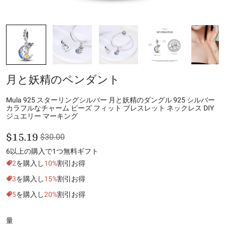
月と妖精のペンダント
Mula 925 スターリングシルバー 月と妖精のダングル 925 シルバー
カラフルなチャーム ビーズ フィット ブレスレット ネックレス DIY
ジュエリー マーキング
$15.19
$30.00
6以上の購入で1つ無料ギフト
2
を購入し
10%
割引お得
3
を購入し
15%
割引お得
5
を購入し
20%
割引お得
量