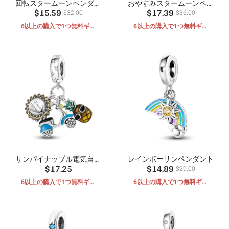
回転スタームーンペンダン
おやすみスタームーンペン
$15.59
$17.39
ト
ダント
$32.00
$36.00
6以上の購入で1つ無料ギフ
6以上の購入で1つ無料ギフ
ト
ト
サンパイナップル電気自動
レインボーサンペンダント
$17.25
$14.89
車ペンダント
$29.00
6以上の購入で1つ無料ギフ
6以上の購入で1つ無料ギフ
ト
ト