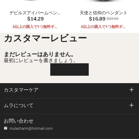
デビルズアイパームペンダ
天使と信仰のペンダント
$14.29
$16.89
ント
$33.00
6以上の購入で1つ無料ギフ
6以上の購入で1つ無料ギフ
ト
ト
カスタマーレビュー
まだレビューはありません。
最初にレビューを書きましょう。
レビューを書く
カスタマーケア
返品および返金ポリシー
ムラについて
配送ポリシー
私たちに関しては
お問い合わせ
プライバシーポリシー
mulacharm@hotmail.com
ご注文の追跡