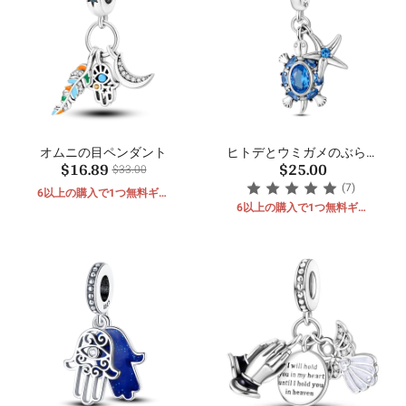
オムニの目ペンダント
ヒトデとウミガメのぶら下
$16.89
$25.00
がり
$33.00
(7)
6以上の購入で1つ無料ギフ
ト
6以上の購入で1つ無料ギフ
ト