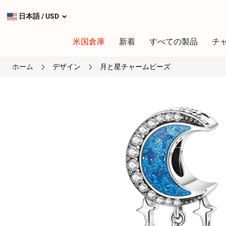
日本語
/
USD
米国倉庫
新着
すべての製品
チ
ホーム
デザイン
月と星チャームビーズ
タイプ
最も人気のあるチャーム
シルバーチャーム
ダングルチャーム
安全チェーン