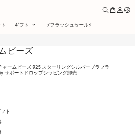
ット
ギフト
⚡️フラッシュセール⚡️
ムビーズ
マ
い
トチャームビーズ 925 スターリングシルバーブラブラ
iy サポートドロップシッピング卸売
ファベット
シンボル
ー
ームーン＆サン
と友達
ギフト
とペット
得
得