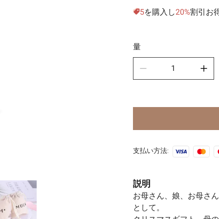
5
を購入し
20%
割引お
スポ
🧿古
量
支払い方法:
説明
お母さん、娘、お母さん
として。