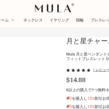
ャーム
ネックレス
イヤリング
指輪
ブレスレ
タイプ
月と星チャー
色
テー
色
テーマ
赤
明る
Mula 月と星ペンダン
フィットブレスレット D
ピンク
アル
緑
愛の
1 レビュ
紫
スタ
$14.88
黄金色の黄色
休暇
家族
6以上の購入で1つ無料
動物
2
を購入し
10%
割引お
趣味
3
を購入し
15%
割引お
自然