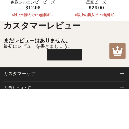
象嵌ジルコンビービーズ
星空ビーズ
$12.98
$25.00
6以上の購入で1つ無料ギフ
6以上の購入で1つ無料ギフ
ト
ト
カスタマーレビュー
まだレビューはありません。
最初にレビューを書きましょう。
レビューを書く
カスタマーケア
返品および返金ポリシー
ムラについて
配送ポリシー
私たちに関しては
お問い合わせ
プライバシーポリシー
mulacharm@hotmail.com
ご注文の追跡
利用規約
特別オファーにご参加ください
お問い合わせ