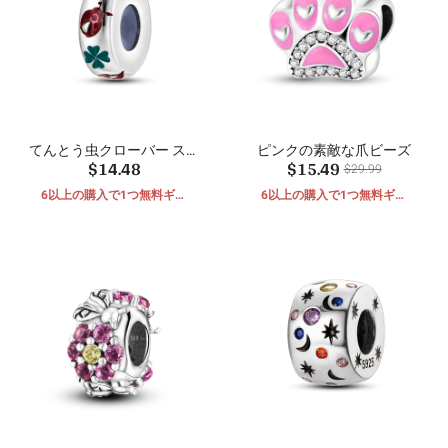
てんとう虫クローバー スペ
ピンクの素敵な爪ビーズ
$14.48
$15.49
ーサー ビーズ
$29.99
6以上の購入で1つ無料ギフ
6以上の購入で1つ無料ギフ
ト
ト