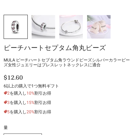
ピーチハートセプタム角丸ビーズ
MULA ピーチハートセプタム角ラウンドビーズシルバーカラービー
ズ女性ジュエリーはブレスレットネックレスに適合
$12.60
6以上の購入で1つ無料ギフト
2
を購入し
10%
割引お得
3
を購入し
15%
割引お得
5
を購入し
20%
割引お得
量