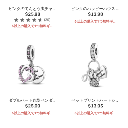
ピンクのてんとう虫チャー
ピンクのハッピーハウス ビ
$25.88
$13.98
ム ビーズ
ーズ
(20)
6以上の購入で1つ無料ギフ
6以上の購入で1つ無料ギフ
ト
ト
ダブルハート丸型ペンダン
ペットプリントハートシェ
$25.00
$13.05
ト
イプチャーム
6以上の購入で1つ無料ギフ
6以上の購入で1つ無料ギフ
ト
ト