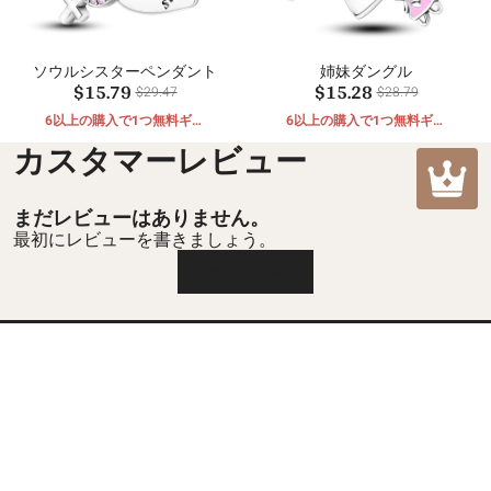
ソウルシスターペンダント
姉妹ダングル
$15.79
$15.28
$29.47
$28.79
6以上の購入で1つ無料ギフ
6以上の購入で1つ無料ギフ
ト
ト
カスタマーレビュー
まだレビューはありません。
最初にレビューを書きましょう。
レビューを書く
カスタマーケア
返品および返金ポリシー
ムラについて
配送ポリシー
私たちに関しては
お問い合わせ
プライバシーポリシー
mulacharm@hotmail.com
ご注文の追跡