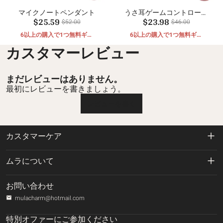
マイクノートペンダント
うさ耳ゲームコントローラ
$25.59
$23.98
ーペンダント
$52.00
$46.00
6以上の購入で1つ無料ギフ
6以上の購入で1つ無料ギフ
ト
ト
カスタマーレビュー
まだレビューはありません。
最初にレビューを書きましょう。
レビューを書く
カスタマーケア
返品および返金ポリシー
ムラについて
配送ポリシー
私たちに関しては
お問い合わせ
プライバシーポリシー
mulacharm@hotmail.com
ご注文の追跡
利用規約
特別オファーにご参加ください
お問い合わせ