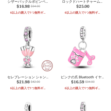
シザーバックルボビンペン
ロックドハートチャームビ
$16.98
$25.00
ダント
ーズ
$34.00
6以上の購入で1つ無料ギフ
6以上の購入で1つ無料ギフ
ト
ト
セレブレーション シャンパ
ピンクの爪 Bluetooth イヤホ
$21.98
$16.59
ン クランプ ペンダント
ン ペンダント
$42.00
$34.00
6以上の購入で1つ無料ギフ
6以上の購入で1つ無料ギフ
ト
ト