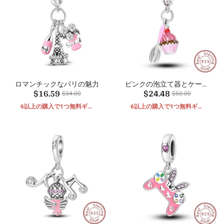
ロマンチックなパリの魅力
ピンクの泡立て器とケーキ
$16.59
$24.48
ペンダント
$34.00
$50.00
6以上の購入で1つ無料ギフ
6以上の購入で1つ無料ギフ
ト
ト