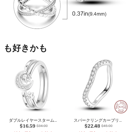
も好きかも
ダブルレイヤースタームー
スパークリングカーブリン
$16.59
$22.48
ンリング
グ
$34.00
$45.00