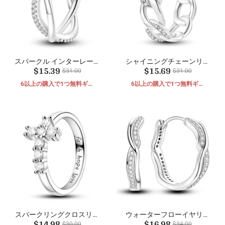
スパークル インターレース
シャイニングチェーンリン
$15.39
$15.69
リング
グ
$31.00
$31.00
6以上の購入で1つ無料ギフ
6以上の購入で1つ無料ギフ
ト
ト
スパークリングクロスリン
ウォーターフローイヤリン
$14.98
$16.98
グ
グ
$30.00
$34.00