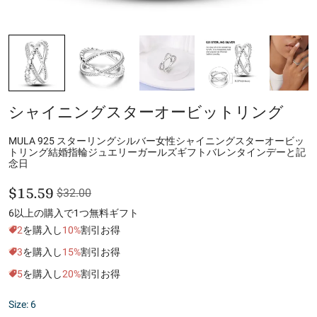
シャイニングスターオービットリング
MULA 925 スターリングシルバー女性シャイニングスターオービッ
トリング結婚指輪ジュエリーガールズギフトバレンタインデーと記
念日
$15.59
$32.00
6以上の購入で1つ無料ギフト
2
を購入し
10%
割引お得
3
を購入し
15%
割引お得
5
を購入し
20%
割引お得
Size: 6