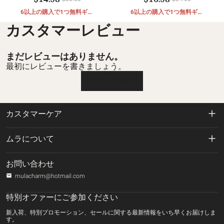
6以上の購入で1つ無料ギフ
6以上の購入で1つ無料ギフ
ト
ト
カスタマーレビュー
まだレビューはありません。
最初にレビューを書きましょう。
レビューを書く
カスタマーケア
返品および返金ポリシー
ムラについて
配送ポリシー
私たちに関しては
お問い合わせ
プライバシーポリシー
mulacharm@hotmail.com
ご注文の追跡
利用規約
特別オファーにご参加ください
お問い合わせ
新入荷、特別プロモーション、セールに関する最新情報をいち早くお届けしま
支払方法
す。