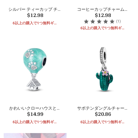
シルバー ティーカップ チャ
コーヒーカップチャームビ
$12.98
$12.98
ーム ビーズ
ーズ
(1)
6以上の購入で1つ無料ギフ
ト
6以上の購入で1つ無料ギフ
ト
かわいいクローハウスと熱
サボテンダングルチャーム
$14.99
$20.86
気球ビーズ
ビーズ
6以上の購入で1つ無料ギフ
6以上の購入で1つ無料ギフ
ト
ト