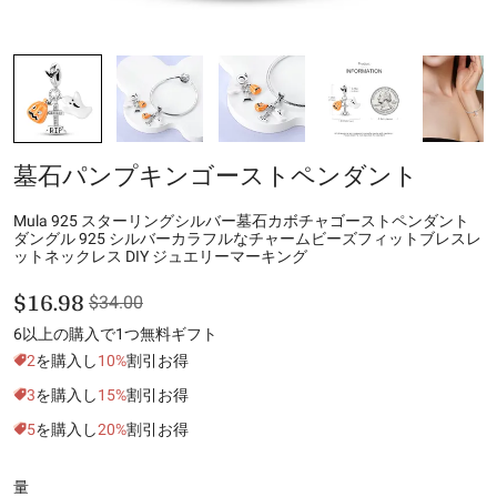
墓石パンプキンゴーストペンダント
Mula 925 スターリングシルバー墓石カボチャゴーストペンダント
ダングル 925 シルバーカラフルなチャームビーズフィットブレスレ
ットネックレス DIY ジュエリーマーキング
$16.98
$34.00
6以上の購入で1つ無料ギフト
2
を購入し
10%
割引お得
3
を購入し
15%
割引お得
5
を購入し
20%
割引お得
量