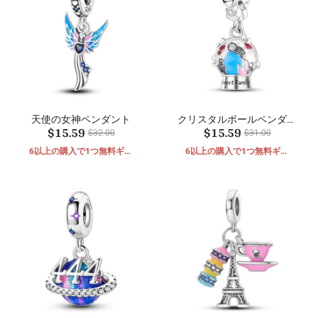
天使の女神ペンダント
クリスタルボールペンダン
$15.59
$15.59
ト
$32.00
$31.00
6以上の購入で1つ無料ギフ
6以上の購入で1つ無料ギフ
ト
ト