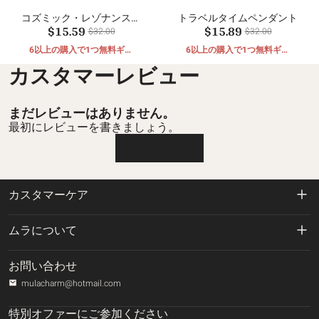
コズミック・レゾナンス・
トラベルタイムペンダント
$15.59
$15.89
ペンダント
$32.00
$32.00
6以上の購入で1つ無料ギフ
6以上の購入で1つ無料ギフ
ト
ト
カスタマーレビュー
まだレビューはありません。
最初にレビューを書きましょう。
レビューを書く
カスタマーケア
返品および返金ポリシー
ムラについて
配送ポリシー
私たちに関しては
お問い合わせ
プライバシーポリシー
mulacharm@hotmail.com
ご注文の追跡
利用規約
特別オファーにご参加ください
お問い合わせ