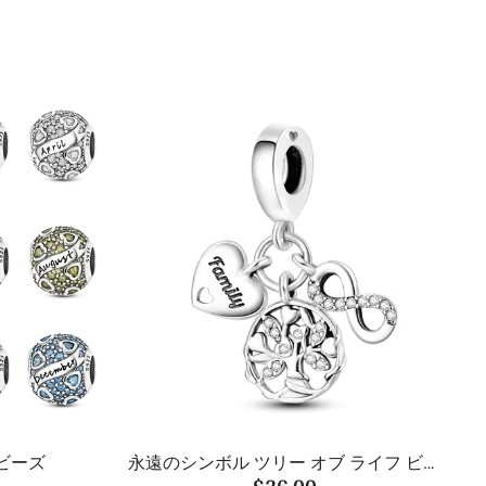
ビーズ
永遠のシンボル ツリー オブ ライフ ビー
$26.00
ズ