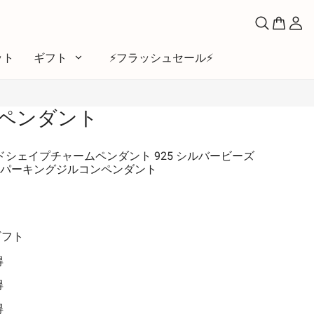
ット
ギフト
⚡️フラッシュセール⚡️
ペンダント
マ
い
ンドシェイプチャームペンダント 925 シルバービーズ
パーキングジルコンペンダント
ファベット
シンボル
ームーン＆サン
ギフト
と友達
得
とペット
得
得