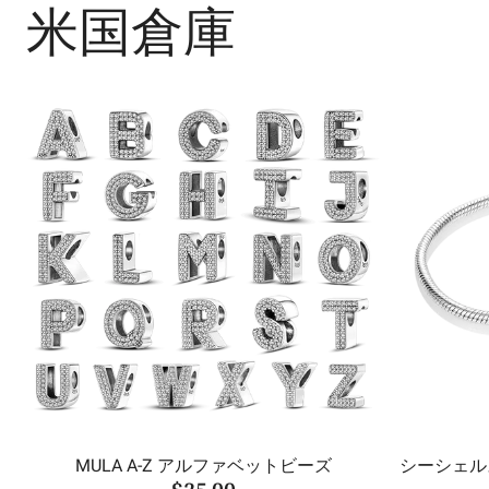
米国倉庫
MULA A-Z アルファベットビーズ
シーシェル
$25.00