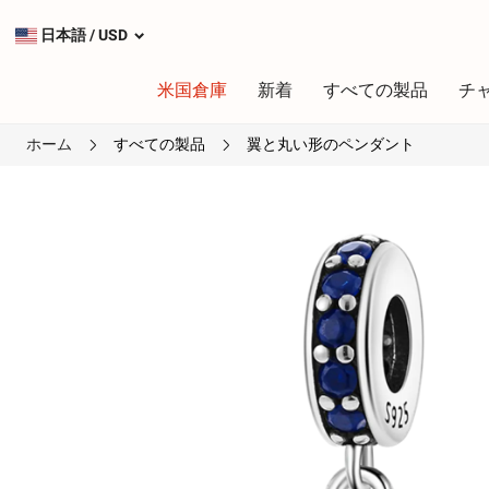
日本語
/
USD
米国倉庫
新着
すべての製品
チ
ホーム
すべての製品
翼と丸い形のペンダント
タイプ
最も人気のあるチャーム
シルバーチャーム
ダングルチャーム
安全チェーン