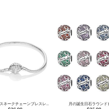
スネークチェーンブレスレッ
月の誕生日石ラウンド
$36.00
$25.00
ト