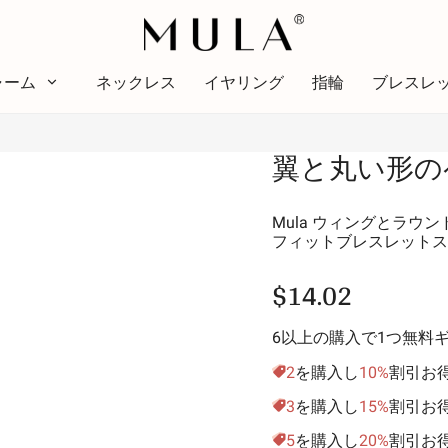
ャーム
ネックレス
イヤリング
指輪
ブレスレ
タイプ
翼と丸い形の
色
テー
色
テーマ
赤
明る
Mula ウィングとラウ
フィットブレスレットス
ピンク
アル
緑
愛の
$14.02
紫
スタ
黄金色の黄色
休暇
6以上の購入で1つ無料
家族
2
を購入し
10%
割引お
動物
3
を購入し
15%
割引お
趣味
5
を購入し
20%
割引お
自然